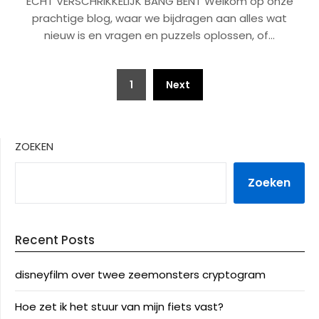
ECHT VERSCHRIKKELIJK BANG BENT Welkom op onze
prachtige blog, waar we bijdragen aan alles wat
nieuw is en vragen en puzzels oplossen, of…
Posts
1
Next
pagination
ZOEKEN
Zoeken
Recent Posts
disneyfilm over twee zeemonsters cryptogram
Hoe zet ik het stuur van mijn fiets vast?