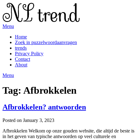
Skip
to
content
Menu
Home
Zoek in puzzelwoordaanvragen
trends
Privacy Policy
Contact
About
Menu
Tag:
Afbrokkelen
Afbrokkelen? antwoorden
Posted on January 3, 2023
Afbrokkelen Welkom op onze gouden website, die altijd de beste is
in het geven van typische antwoorden op veel culturele en