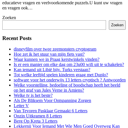
educatieve vragen en veelvoorkomende puzzels.U kunt uw vragen
en vragen ook…
Zoeken
Zoeken
Recent Posts
disneyfilm over twee zeemonsters cryptogram
Hoe zet ik het stuur van mijn fiets vast?
Waar kunnen we in Praag kerstwinkels vinden?
Is er een manier om elke dag om 23u00 wifi uit te schakelen?
Kan iemand uit Libië bijv. Turks verstaan?
Tot welke leeftijd spelen kinderen graag met Duplo?
software voor het onderwijs 13 letters cryptisch ? Antwoorden
Welke voorstelling, bedoeling of boodschap heeft het beeld
op het graf van Jules Verne in Amiens?
Welke tv is het beste?
Als De Bliksem Voor Ontspanning Zorgen
Letter V
Van Tevoren Pasklaar Gemaakt 6 Letters
Onzin Uitkramen 8 Letters
Berg Op Kreta 3 Letters
Lekkernij Voor Iemand Met Wie Men Goed Overweg Kan