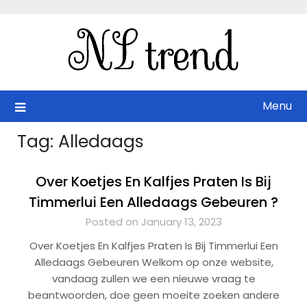
Skip
to
content
Menu
Tag:
Alledaags
Over Koetjes En Kalfjes Praten Is Bij
Timmerlui Een Alledaags Gebeuren ?
Posted on January 13, 2023
Over Koetjes En Kalfjes Praten Is Bij Timmerlui Een
Alledaags Gebeuren Welkom op onze website,
vandaag zullen we een nieuwe vraag te
beantwoorden, doe geen moeite zoeken andere