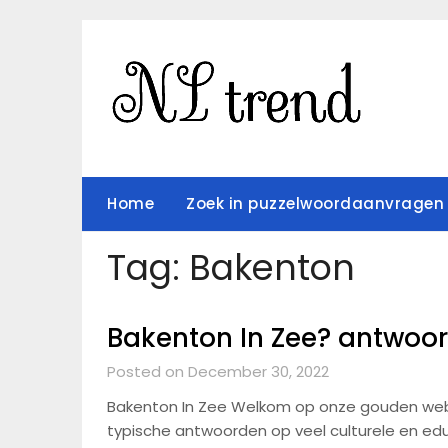
Skip
to
content
Home
Zoek in puzzelwoordaanvragen
Tag:
Bakenton
Bakenton In Zee? antwoo
Posted on December 30, 2022
Bakenton In Zee Welkom op onze gouden websit
typische antwoorden op veel culturele en ed