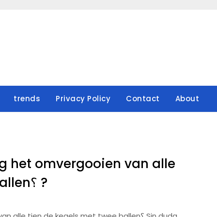
trends
Privacy Policy
Contact
About
g het omvergooien van alle
tien de kegels met twee ballen؟ ?
 tien de kegels met twee ballen؟ Sin duda,