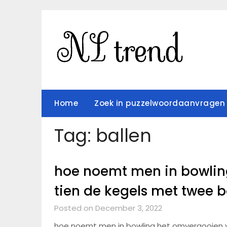
Skip
to
content
Home
Zoek in puzzelwoordaanvragen
Tag:
ballen
hoe noemt men in bowlin
Posted on December 3, 2022
hoe noemt men in bowling het omvergooien van alle