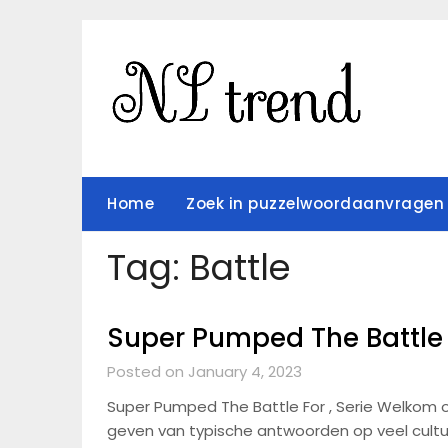
Skip
to
content
Home
Zoek in puzzelwoordaanvragen
Tag:
Battle
Super Pumped The Battle 
Posted on January 4, 2023
Super Pumped The Battle For , Serie Welkom op
geven van typische antwoorden op veel cult