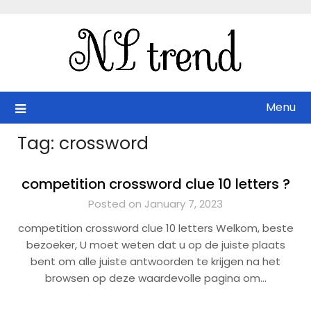
Skip
to
content
Menu
Tag:
crossword
competition crossword clue 10 letters ?
Posted on January 7, 2023
competition crossword clue 10 letters Welkom, beste
bezoeker, U moet weten dat u op de juiste plaats
bent om alle juiste antwoorden te krijgen na het
browsen op deze waardevolle pagina om…