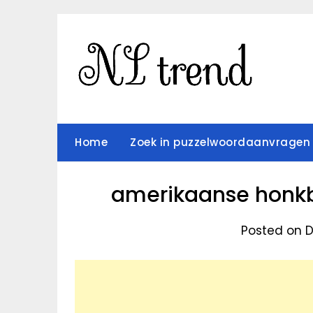
Skip
to
content
Home
Zoek in puzzelwoordaanvragen
amerikaanse honkba
Posted on D