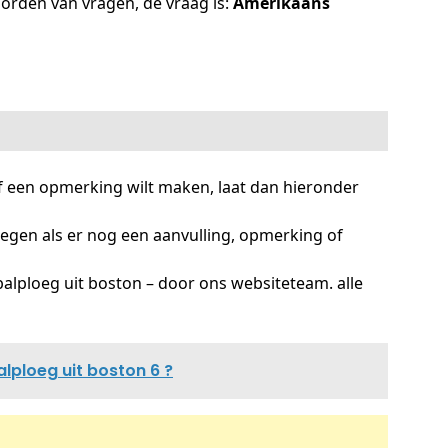
oorden van vragen, de vraag is:
Amerikaans
f een opmerking wilt maken, laat dan hieronder
oegen als er nog een aanvulling, opmerking of
lploeg uit boston – door ons websiteteam. alle
lploeg uit boston 6 ?