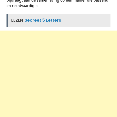
bijdraagt aan de samenleving op een manier die passend
en rechtvaardig is.
LEZEN
Secreet 5 Letters