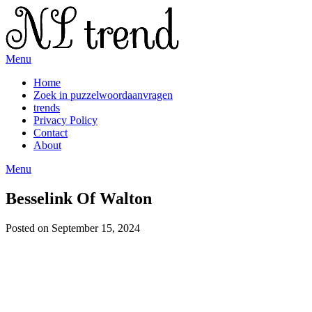
Skip
to
content
Menu
Home
Zoek in puzzelwoordaanvragen
trends
Privacy Policy
Contact
About
Menu
Besselink Of Walton
Posted on September 15, 2024