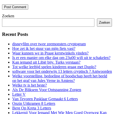
Zoeken
Zoeken
Recent Posts
disneyfilm over twee zeemonsters cryptogram
Hoe zet ik het stuur van mijn fiets vast?
Waar kunnen we in Praag kerstwinkels vinden?
Is er een manier om elke dag om 23u00 wifi uit te schakelen?
Kan iemand uit Libië bijv. Turks verstaan?
Tot welke leeftijd spelen kinderen graag met Duplo?
software voor het onderwijs 13 letters cryptisch ? Antwoorden
Welke voorstelling, bedoeling of boodschap heeft het beeld
op het graf van Jules Verne in Amiens?
Welke tv is het beste?
Als De Bliksem Voor Ontspanning Zorgen
Letter V
Van Tevoren Pasklaar Gemaakt 6 Letters
Onzin Uitkramen 8 Letters
Berg Op Kreta 3 Letters
Lekkernij Voor Iemand Met Wie Men Goed Overweg Kan