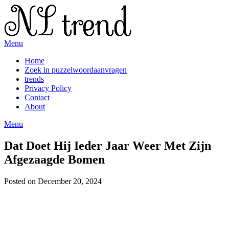
Skip
to
content
Menu
Home
Zoek in puzzelwoordaanvragen
trends
Privacy Policy
Contact
About
Menu
Dat Doet Hij Ieder Jaar Weer Met Zijn
Afgezaagde Bomen
Posted on December 20, 2024