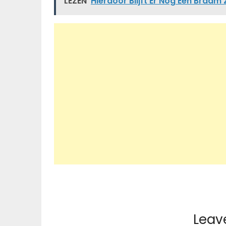
LEZEN
Hierdoor Blijft Er Nog Een Braam 
Leav