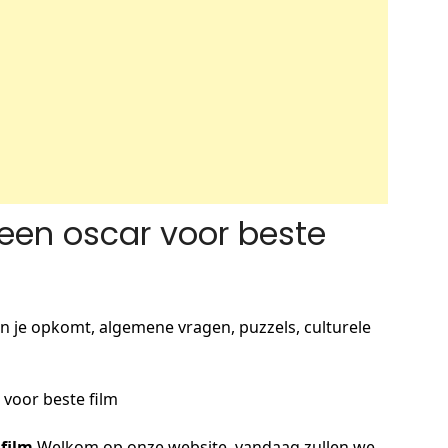
 een oscar voor beste
n je opkomt, algemene vragen, puzzels, culturele
voor beste film
 film
Welkom op onze website, vandaag zullen we