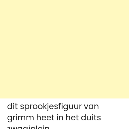
dit sprookjesfiguur van
grimm heet in het duits
zwaaiplein