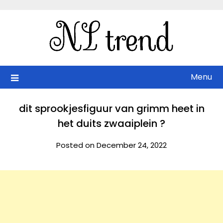
Skip
to
content
Menu
dit sprookjesfiguur van grimm heet in
het duits zwaaiplein ?
Posted on December 24, 2022