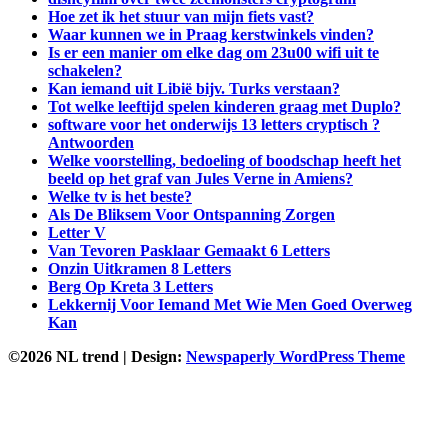
Hoe zet ik het stuur van mijn fiets vast?
Waar kunnen we in Praag kerstwinkels vinden?
Is er een manier om elke dag om 23u00 wifi uit te
schakelen?
Kan iemand uit Libië bijv. Turks verstaan?
Tot welke leeftijd spelen kinderen graag met Duplo?
software voor het onderwijs 13 letters cryptisch ?
Antwoorden
Welke voorstelling, bedoeling of boodschap heeft het
beeld op het graf van Jules Verne in Amiens?
Welke tv is het beste?
Als De Bliksem Voor Ontspanning Zorgen
Letter V
Van Tevoren Pasklaar Gemaakt 6 Letters
Onzin Uitkramen 8 Letters
Berg Op Kreta 3 Letters
Lekkernij Voor Iemand Met Wie Men Goed Overweg
Kan
©2026 NL trend
| Design:
Newspaperly WordPress Theme