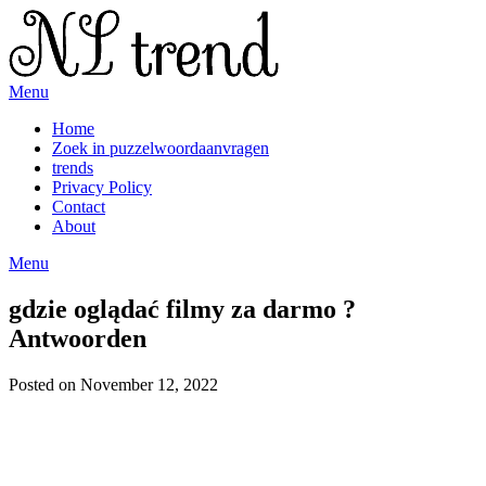
Skip
to
content
Menu
Home
Zoek in puzzelwoordaanvragen
trends
Privacy Policy
Contact
About
Menu
gdzie oglądać filmy za darmo ?
Antwoorden
Posted on November 12, 2022