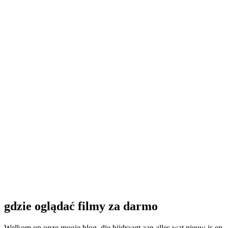
gdzie oglądać filmy za darmo
Welkom op onze mooie blog, die bijdraagt ​​aan alles wat nieuw is en