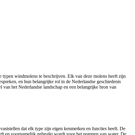
 typen windmolens te beschrijven. Elk van deze molens heeft zijn
spreken, en hun belangrijke rol in de Nederlandse geschiedenis
el van het Nederlandse landschap en een belangrijke bron van
ststellen dat elk type zijn eigen kenmerken en functies heeft. De
eeft en voornamelijk gebruikt wordt voor het pompen van water. De