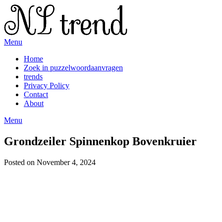
Skip
to
content
Menu
Home
Zoek in puzzelwoordaanvragen
trends
Privacy Policy
Contact
About
Menu
Grondzeiler Spinnenkop Bovenkruier
Posted on November 4, 2024