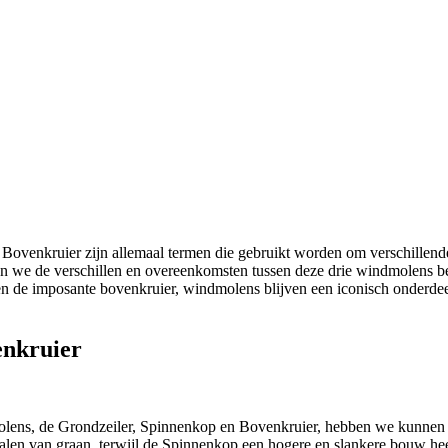
Bovenkruier zijn allemaal termen die gebruikt worden om verschillende
len we de verschillen en overeenkomsten tussen deze drie windmolens be
p en de imposante bovenkruier, windmolens blijven een iconisch onderde
enkruier
olens, de Grondzeiler, Spinnenkop en Bovenkruier, hebben we kunnen va
 malen van graan, terwijl de Spinnenkop een hogere en slankere bouw h