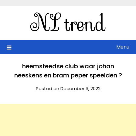
Skip
to
content
Menu
heemsteedse club waar johan
neeskens en bram peper speelden ?
Posted on December 3, 2022