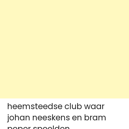
heemsteedse club waar
johan neeskens en bram
peper speelden