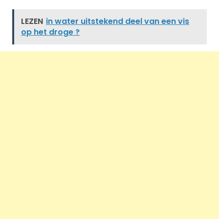
LEZEN
in water uitstekend deel van een vis
op het droge ?