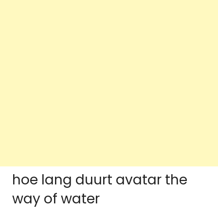
hoe lang duurt avatar the
way of water