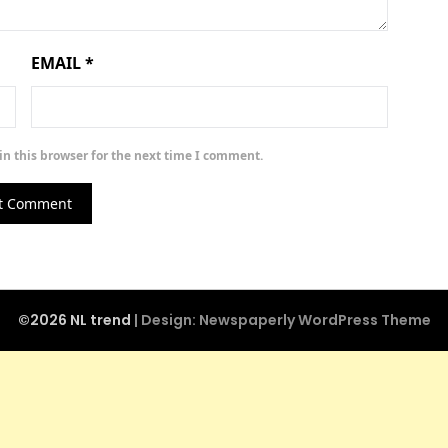
EMAIL
*
n this browser for the next time I comment.
©2026 NL trend
| Design:
Newspaperly WordPress Theme