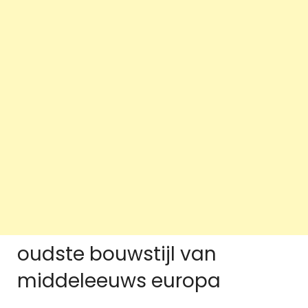
oudste bouwstijl van
middeleeuws europa