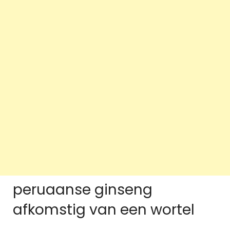
peruaanse ginseng
afkomstig van een wortel