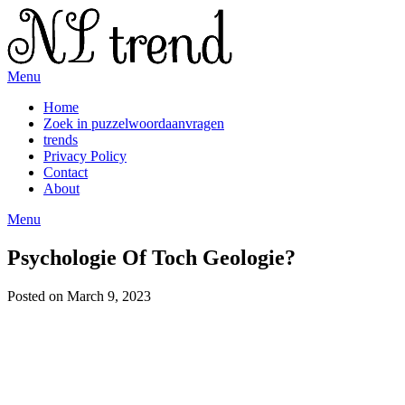
Skip
to
content
Menu
Home
Zoek in puzzelwoordaanvragen
trends
Privacy Policy
Contact
About
Menu
Psychologie Of Toch Geologie?
Posted on March 9, 2023