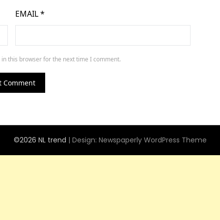
EMAIL
*
in this browser for the next time I comment.
©2026 NL trend
| Design:
Newspaperly WordPress Theme