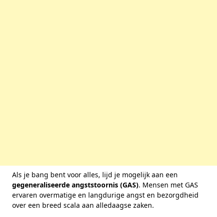
Als je bang bent voor alles, lijd je mogelijk aan een
gegeneraliseerde angststoornis (GAS)
. Mensen met GAS
ervaren overmatige en langdurige angst en bezorgdheid
over een breed scala aan alledaagse zaken.