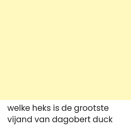
welke heks is de grootste
vijand van dagobert duck