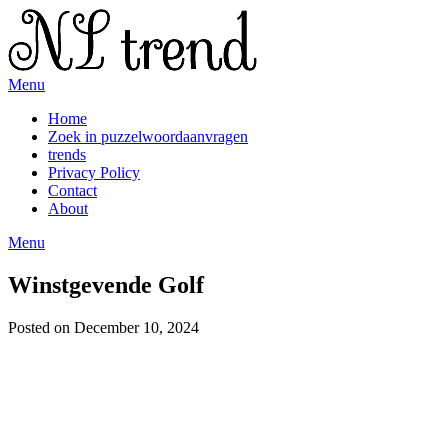
Skip
to
content
Menu
Home
Zoek in puzzelwoordaanvragen
trends
Privacy Policy
Contact
About
Menu
Winstgevende Golf
Posted on December 10, 2024