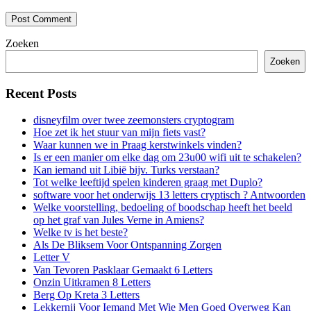
Zoeken
Zoeken
Recent Posts
disneyfilm over twee zeemonsters cryptogram
Hoe zet ik het stuur van mijn fiets vast?
Waar kunnen we in Praag kerstwinkels vinden?
Is er een manier om elke dag om 23u00 wifi uit te schakelen?
Kan iemand uit Libië bijv. Turks verstaan?
Tot welke leeftijd spelen kinderen graag met Duplo?
software voor het onderwijs 13 letters cryptisch ? Antwoorden
Welke voorstelling, bedoeling of boodschap heeft het beeld
op het graf van Jules Verne in Amiens?
Welke tv is het beste?
Als De Bliksem Voor Ontspanning Zorgen
Letter V
Van Tevoren Pasklaar Gemaakt 6 Letters
Onzin Uitkramen 8 Letters
Berg Op Kreta 3 Letters
Lekkernij Voor Iemand Met Wie Men Goed Overweg Kan