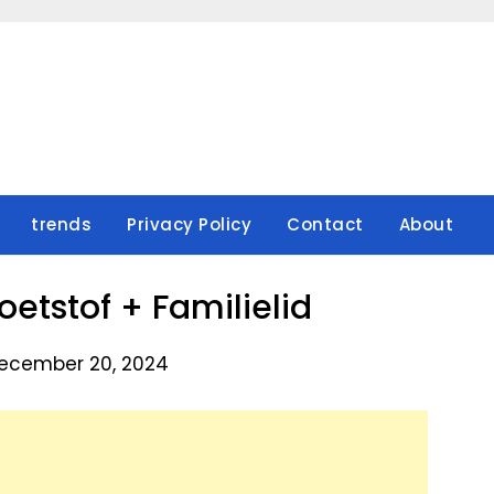
trends
Privacy Policy
Contact
About
tstof + Familielid
ecember 20, 2024