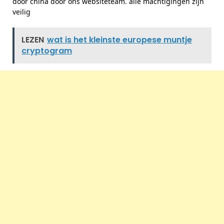
door china door ons websiteteam. alle machtigingen zijn
veilig
LEZEN
wat is het kleinste europese muntje
cryptogram