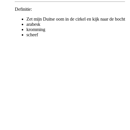
Definitie:
Zet mijn Duitse oom in de cirkel en kijk naar de bocht
arabesk
kromming
scheef
opraken
Als dit niet nuttig of correct is, deel de informatie dan met ons
Nogmaals, vergeet niet om een ​​reactie toe te voegen
Ik hoop dat je dit artikel nuttig vond.Als je een vraag, opmerking of 
LEZEN
Van Baarle