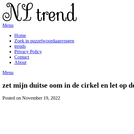
Skip
to
content
Menu
Home
Zoek in puzzelwoordaanvragen
trends
Privacy Policy
Contact
About
Menu
zet mijn duitse oom in de cirkel en let op d
Posted on November 19, 2022