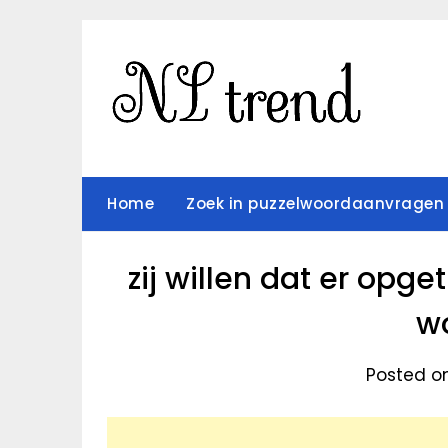
Skip
to
content
Home
Zoek in puzzelwoordaanvragen
zij willen dat er opg
wo
Posted on