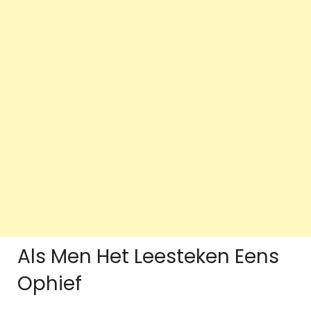
Als Men Het Leesteken Eens
Ophief